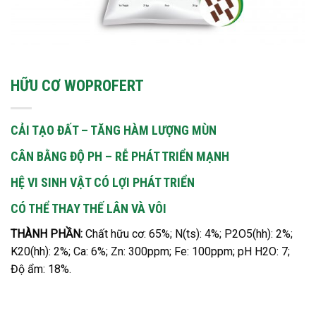
HỮU CƠ WOPROFERT
CẢI TẠO ĐẤT – TĂNG HÀM LƯỢNG MÙN
CÂN BẰNG ĐỘ PH – RỄ PHÁT TRIỂN MẠNH
HỆ VI SINH VẬT CÓ LỢI PHÁT TRIỂN
CÓ THỂ THAY THẾ LÂN VÀ VÔI
THÀNH PHẦN:
Chất hữu cơ: 65%; N(ts): 4%; P2O5(hh): 2%;
K20(hh): 2%; Ca: 6%; Zn: 300ppm; Fe: 100ppm; pH H2O: 7;
Độ ẩm: 18%.