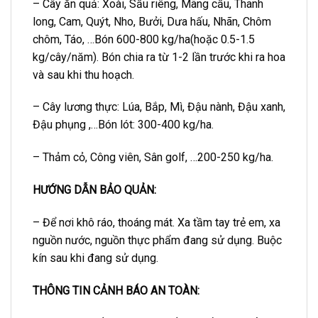
– Cây ăn quả: Xoài, Sầu riêng, Mãng cầu, Thanh
long, Cam, Quýt, Nho, Bưởi, Dưa hấu, Nhãn, Chôm
chôm, Táo, …Bón 600-800 kg/ha(hoặc 0.5-1.5
kg/cây/năm). Bón chia ra từ 1-2 lần trước khi ra hoa
và sau khi thu hoạch.
– Cây lương thực: Lúa, Bắp, Mì, Đậu nành, Đậu xanh,
Đậu phụng ,…Bón lót: 300-400 kg/ha.
– Thảm cỏ, Công viên, Sân golf, …200-250 kg/ha.
HƯỚNG DẪN BẢO QUẢN:
– Để nơi khô ráo, thoáng mát. Xa tầm tay trẻ em, xa
nguồn nước, nguồn thực phẩm đang sử dụng. Buộc
kín sau khi đang sử dụng.
THÔNG TIN CẢNH BÁO AN TOÀN: