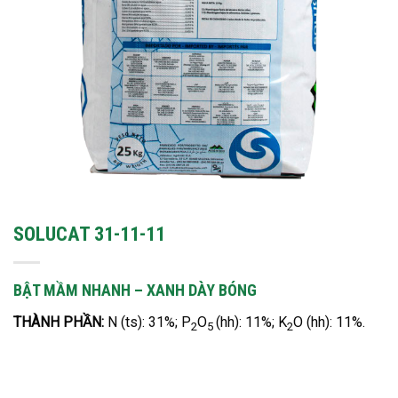
SOLUCAT 31-11-11
BẬT MẦM NHANH – XANH DÀY BÓNG
THÀNH PHẦN:
N (ts): 31%; P
O
(hh): 11%; K
O (hh): 11%.
2
5
2