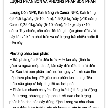
LƯỢNG PHÂN BÓN VÀ PHƯƠNG PHÁP BÓN PHÂN
Lượng bón NPK, Kali trắng và Canxi:
NPK, Kali trắng
0,5-1,5 kg/cây (5-10 năm), 1,5-2,5 kg/cây (>10 năm);
Canxi: 0,25-1kg/cây (5-10 năm); 1-2kg/cây (>10
năm). Tuy nhiên, cần cân đối tăng hoặc giảm đối với
cây tốt và kém phát trển và số lượng trái nhiều hoặc ít
trên cây.
Phương pháp bón phân:
– Rải phân gốc: Rải đều từ ½ – ⅔ tán cây (tính từ
gốc) ra ngoài mép tán lá, tán cây đến đâu thì rải đến
đó. Sau khi bón phân, tưới nước ngay và tưới các lần
tiếp theo phù hợp để giúp cho phân tan, loang đều,
thấp sâu giúp rễ hấp thụ tối ưu hạt phân.
– Phân tan nhanh chuyên dùng tưới hệ thống tự động:
Liều lượng, phương pháp pha, tưới sao cho lượng
phân bón cho các cây đúng định lượng và như nhau.
Lưu ý đảm bảo tưới nước và lượng nước trước và sau