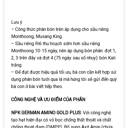
Lưu ý
– Công thức phân bón trên áp dụng cho sầu riêng
Monthoong, Musang King.
– Sầu riêng Ri6 thu hoạch sớm hơn sầu riêng
Monthoong 10-15 ngày, nên áp dụng bón phân: đợt 1,
2, 3 trên đây và đợt 4 (75 ngày sau xổ nhuy): bón Kali
trắng.
– Để đạt được hiệu quả tối ưu, bà con cần kết hợp sử
dụng phân bón tưới qua lá mà húng tôi sẽ gửi đến quý
bà con ở bài viết tiếp theo.
CÔNG NGHỆ VÀ ƯU ĐIỂM CỦA PHÂN
NPK GERMAN AMINO GOLD PLUS
: Với công nghệ
tạo hạt hiện đại có vỏ bọc chống thất thoát và chất
chống thoát đạm (DMPP). Bổ sung Axit Amin (chứa