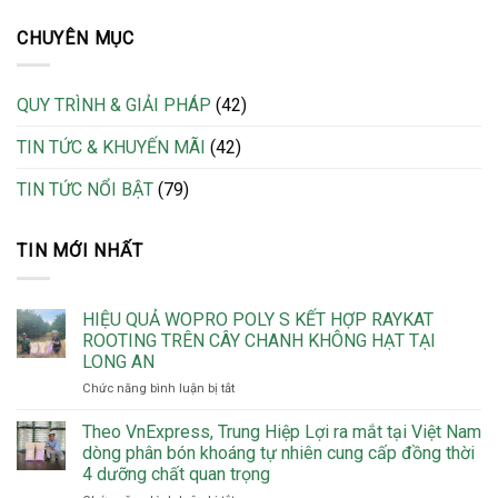
CHUYÊN MỤC
QUY TRÌNH & GIẢI PHÁP
(42)
TIN TỨC & KHUYẾN MÃI
(42)
TIN TỨC NỔI BẬT
(79)
TIN MỚI NHẤT
HIỆU QUẢ WOPRO POLY S KẾT HỢP RAYKAT
ROOTING TRÊN CÂY CHANH KHÔNG HẠT TẠI
LONG AN
ở
Chức năng bình luận bị tắt
HIỆU
QUẢ
Theo VnExpress, Trung Hiệp Lợi ra mắt tại Việt Nam
WOPRO
dòng phân bón khoáng tự nhiên cung cấp đồng thời
POLY
4 dưỡng chất quan trọng
S