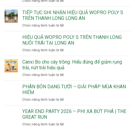
ở
Chức năng bình luận bị tắt
KẾT
Theo
HỢP
VnExpress,
RAYKAT
TIẾP TỤC GHI NHẬN HIỆU QUẢ WOPRO POLY S
Trung
ROOTING
TRÊN THANH LONG LONG AN
Hiệp
TRÊN
ở
Chức năng bình luận bị tắt
Lợi
CÂY
TIẾP
ra
CHANH
TỤC
HIỆU QUẢ WOPRO POLY S TRÊN THANH LONG
mắt
KHÔNG
GHI
tại
HẠT
NUÔI TRÁI TẠI LONG AN
NHẬN
Việt
TẠI
ở
Chức năng bình luận bị tắt
HIỆU
Nam
LONG
HIỆU
QUẢ
dòng
AN
QUẢ
Canxi Bo cho cây trồng: Hiểu đúng để giảm rụng
WOPRO
phân
WOPRO
POLY
trái, nứt trái hiệu quả
bón
POLY
S
khoáng
ở
Chức năng bình luận bị tắt
S
TRÊN
tự
Canxi
TRÊN
THANH
nhiên
Bo
PHÂN BÓN DẠNG TƯỚI – GIẢI PHÁP MÙA KHAN
THANH
LONG
cung
cho
LONG
HIẾM
LONG
cấp
cây
NUÔI
AN
đồng
ở
Chức năng bình luận bị tắt
trồng:
TRÁI
thời
PHÂN
Hiểu
TẠI
4
BÓN
YEAR END PARTY 2026 – PHI XA BỨT PHÁ | THE
đúng
LONG
dưỡng
DẠNG
để
GREAT RUN
AN
chất
TƯỚI
giảm
quan
ở
Chức năng bình luận bị tắt
–
rụng
trọng
YEAR
GIẢI
trái,
END