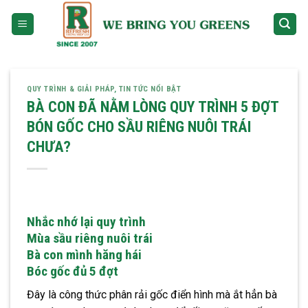
Skip
to
content
QUY TRÌNH & GIẢI PHÁP
,
TIN TỨC NỔI BẬT
BÀ CON ĐÃ NẰM LÒNG QUY TRÌNH 5 ĐỢT
BÓN GỐC CHO SẦU RIÊNG NUÔI TRÁI
CHƯA?
Nhắc nhớ lại quy trình
Mùa sầu riêng nuôi trái
Bà con mình hăng hái
Bóc gốc đủ 5 đợt
Đây là công thức phân rải gốc điển hình mà ắt hẳn bà