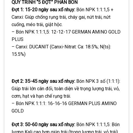
QUY TRÌNH “5 ĐỢT” PHÂN BÓN
Đợt 1: 15-20 ngày sau xổ nhụy:
Bón NPK 1:1:1,5 +
Canxi: Giúp chống rụng trái, cháy gai, nứt trái, nứt
cuống, méo trái, giật hộc.
– Bón NPK 1:1:1,5: 12-12-17 GERMAN AMINO GOLD
PLUS
– Canxi: DUCANIT (Canxi-Nitrat: Ca: 18.5%; N(ts):
15.5%)
Đợt 2: 35-45 ngày sau xổ nhụy:
Bón NPK 3 số (1:1:1):
Giúp trái lớn cân đối, toàn diện về trọng lượng trái, vỏ,
cơm, hạt và hạn chế rụng trái.
– Bón NPK 1:1:1: 16-16-16 GERMAN PLUS AMINO
GOLD
Đợt 3: 50-60 ngày sau xổ nhụy:
Bón NPK 1:1:1,5: Bón
lượng Kali cao hơn giúp trái (trọng lượng trái, vỏ trái)