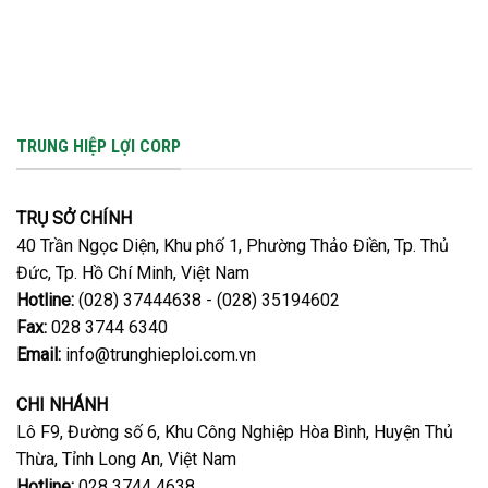
PHÁP
nứt
PARTY
MÙA
trái
2026
KHAN
hiệu
–
HIẾM
quả
PHI
XA
BỨT
PHÁ
TRUNG HIỆP LỢI CORP
|
THE
GREAT
RUN
TRỤ SỞ CHÍNH
40 Trần Ngọc Diện, Khu phố 1, Phường Thảo Điền, Tp. Thủ
Đức, Tp. Hồ Chí Minh, Việt Nam
Hotline:
(028) 37444638 - (028) 35194602
Fax:
028 3744 6340
Email:
info@trunghieploi.com.vn
CHI NHÁNH
Lô F9, Đường số 6, Khu Công Nghiệp Hòa Bình, Huyện Thủ
Thừa, Tỉnh Long An, Việt Nam
Hotline:
028 3744 4638