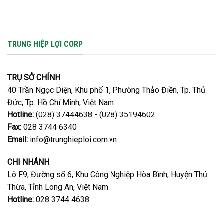
–
HIẾM
quả
PHI
XA
BỨT
PHÁ
TRUNG HIỆP LỢI CORP
|
THE
GREAT
RUN
TRỤ SỞ CHÍNH
40 Trần Ngọc Diện, Khu phố 1, Phường Thảo Điền, Tp. Thủ
Đức, Tp. Hồ Chí Minh, Việt Nam
Hotline:
(028) 37444638 - (028) 35194602
Fax:
028 3744 6340
Email:
info@trunghieploi.com.vn
CHI NHÁNH
Lô F9, Đường số 6, Khu Công Nghiệp Hòa Bình, Huyện Thủ
Thừa, Tỉnh Long An, Việt Nam
Hotline:
028 3744 4638