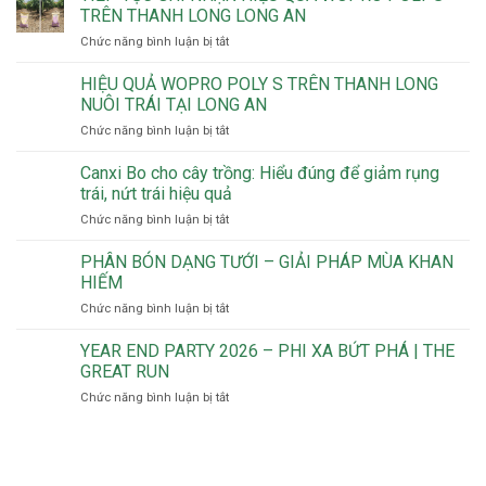
Trung
ROOTING
TRÊN THANH LONG LONG AN
Hiệp
TRÊN
ở
Chức năng bình luận bị tắt
Lợi
CÂY
TIẾP
ra
CHANH
TỤC
HIỆU QUẢ WOPRO POLY S TRÊN THANH LONG
mắt
KHÔNG
GHI
tại
HẠT
NUÔI TRÁI TẠI LONG AN
NHẬN
Việt
TẠI
ở
Chức năng bình luận bị tắt
HIỆU
Nam
LONG
HIỆU
QUẢ
dòng
AN
QUẢ
Canxi Bo cho cây trồng: Hiểu đúng để giảm rụng
WOPRO
phân
WOPRO
POLY
trái, nứt trái hiệu quả
bón
POLY
S
khoáng
ở
Chức năng bình luận bị tắt
S
TRÊN
tự
Canxi
TRÊN
THANH
nhiên
Bo
PHÂN BÓN DẠNG TƯỚI – GIẢI PHÁP MÙA KHAN
THANH
LONG
cung
cho
LONG
HIẾM
LONG
cấp
cây
NUÔI
AN
đồng
ở
Chức năng bình luận bị tắt
trồng:
TRÁI
thời
PHÂN
Hiểu
TẠI
4
BÓN
YEAR END PARTY 2026 – PHI XA BỨT PHÁ | THE
đúng
LONG
dưỡng
DẠNG
để
GREAT RUN
AN
chất
TƯỚI
giảm
quan
ở
Chức năng bình luận bị tắt
–
rụng
trọng
YEAR
GIẢI
trái,
END
PHÁP
nứt
PARTY
MÙA
trái
2026
KHAN
hiệu