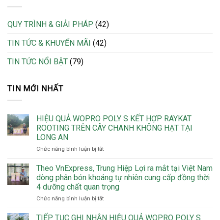
QUY TRÌNH & GIẢI PHÁP
(42)
TIN TỨC & KHUYẾN MÃI
(42)
TIN TỨC NỔI BẬT
(79)
TIN MỚI NHẤT
HIỆU QUẢ WOPRO POLY S KẾT HỢP RAYKAT
ROOTING TRÊN CÂY CHANH KHÔNG HẠT TẠI
LONG AN
ở
Chức năng bình luận bị tắt
HIỆU
QUẢ
Theo VnExpress, Trung Hiệp Lợi ra mắt tại Việt Nam
WOPRO
dòng phân bón khoáng tự nhiên cung cấp đồng thời
POLY
4 dưỡng chất quan trọng
S
ở
Chức năng bình luận bị tắt
KẾT
Theo
HỢP
VnExpress,
RAYKAT
TIẾP TỤC GHI NHẬN HIỆU QUẢ WOPRO POLY S