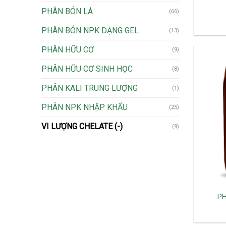
PHÂN BÓN LÁ
(66)
PHÂN BÓN NPK DẠNG GEL
(13)
PHÂN HỮU CƠ
(9)
PHÂN HỮU CƠ SINH HỌC
(8)
PHÂN KALI TRUNG LƯỢNG
(1)
PHÂN NPK NHẬP KHẨU
(25)
VI LƯỢNG CHELATE (-)
(9)
P