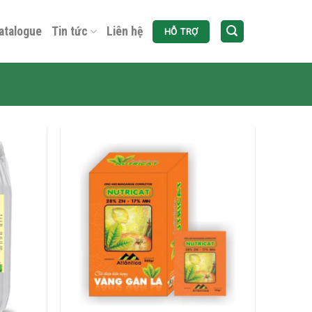
atalogue
Tin tức
Liên hệ
HỖ TRỢ