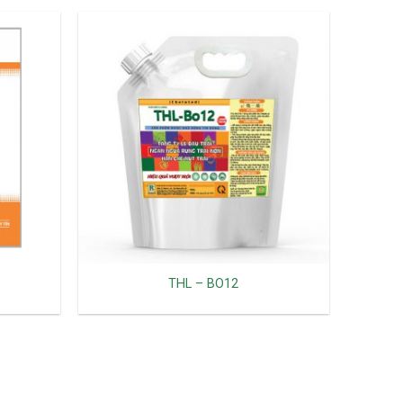
THL – BO12