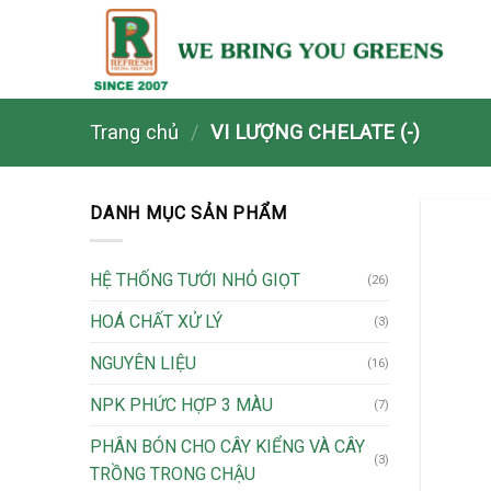
Skip
to
content
Trang chủ
/
VI LƯỢNG CHELATE (-)
DANH MỤC SẢN PHẨM
HỆ THỐNG TƯỚI NHỎ GIỌT
(26)
HOÁ CHẤT XỬ LÝ
(3)
NGUYÊN LIỆU
(16)
NPK PHỨC HỢP 3 MÀU
(7)
PHÂN BÓN CHO CÂY KIỂNG VÀ CÂY
(3)
TRỒNG TRONG CHẬU