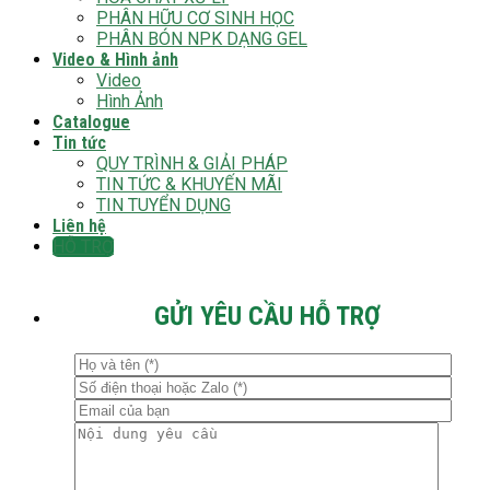
PHÂN HỮU CƠ SINH HỌC
PHÂN BÓN NPK DẠNG GEL
Video & Hình ảnh
Video
Hình Ảnh
Catalogue
Tin tức
QUY TRÌNH & GIẢI PHÁP
TIN TỨC & KHUYẾN MÃI
TIN TUYỂN DỤNG
Liên hệ
HỖ TRỢ
GỬI YÊU CẦU HỖ TRỢ