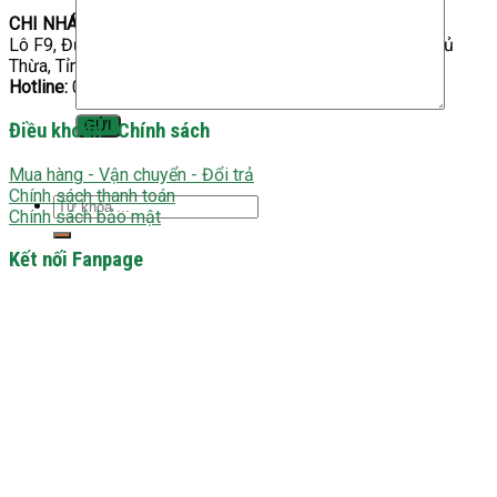
quan
CHI NHÁNH
trọng
Lô F9, Đường số 6, Khu Công Nghiệp Hòa Bình, Huyện Thủ
Thừa, Tỉnh Long An, Việt Nam
Hotline:
028 3744 4638
Điều khoản - Chính sách
Mua hàng - Vận chuyển - Đổi trả
Chính sách thanh toán
Tìm
Chính sách bảo mật
kiếm:
Kết nối Fanpage