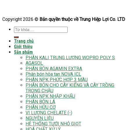
Copyright 2026 ©
Bản quyền thuộc về Trung Hiệp Lợi Co. LTD
Tìm
kiếm:
Trang chủ
Giới thiệu
Sản phẩm
PHÂN KALI TRUNG LƯỢNG WOPRO POLY S
AGASOL
PHÂN BÓN AGAMIN EXTRA
Phân bón hòa tan NOVA ICL
PHÂN NPK PHỨC HỢP 3 MÀU
PHÂN BÓN CHO CÂY KIỂNG VÀ CÂY TRỒNG
TRONG CHẬU
PHÂN NPK NHẬP KHẨU
PHÂN BÓN LÁ
PHÂN HỮU CƠ
VI LƯỢNG CHELATE (-)
NGUYÊN LIỆU
HỆ THỐNG TƯỚI NHỎ GIỌT
HOÁ CHẤT XỬ LÝ