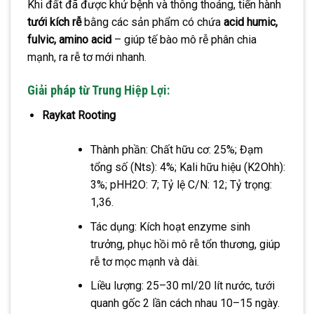
Khi đất đã được khử bệnh và thông thoáng, tiến hành
tưới kích rễ
bằng các sản phẩm có chứa
acid humic,
fulvic, amino acid
– giúp tế bào mô rễ phân chia
mạnh, ra rễ tơ mới nhanh.
Giải pháp từ Trung Hiệp Lợi:
Raykat Rooting
Thành phần: Chất hữu cơ: 25%; Đạm
tổng số (Nts): 4%; Kali hữu hiệu (K2Ohh):
3%; pHH2O: 7; Tỷ lệ C/N: 12; Tỷ trọng:
1,36.
Tác dụng: Kích hoạt enzyme sinh
trưởng, phục hồi mô rễ tổn thương, giúp
rễ tơ mọc mạnh và dài.
Liều lượng: 25–30 ml/20 lít nước, tưới
quanh gốc 2 lần cách nhau 10–15 ngày.