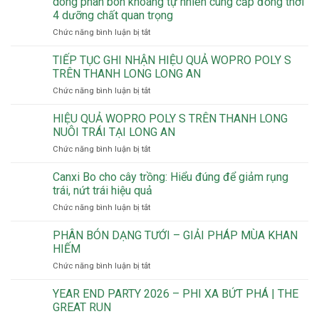
dòng phân bón khoáng tự nhiên cung cấp đồng thời
POLY
4 dưỡng chất quan trọng
S
ở
Chức năng bình luận bị tắt
KẾT
Theo
HỢP
VnExpress,
RAYKAT
TIẾP TỤC GHI NHẬN HIỆU QUẢ WOPRO POLY S
Trung
ROOTING
TRÊN THANH LONG LONG AN
Hiệp
TRÊN
ở
Chức năng bình luận bị tắt
Lợi
CÂY
TIẾP
ra
CHANH
TỤC
HIỆU QUẢ WOPRO POLY S TRÊN THANH LONG
mắt
KHÔNG
GHI
tại
HẠT
NUÔI TRÁI TẠI LONG AN
NHẬN
Việt
TẠI
ở
Chức năng bình luận bị tắt
HIỆU
Nam
LONG
HIỆU
QUẢ
dòng
AN
QUẢ
Canxi Bo cho cây trồng: Hiểu đúng để giảm rụng
WOPRO
phân
WOPRO
POLY
trái, nứt trái hiệu quả
bón
POLY
S
khoáng
ở
Chức năng bình luận bị tắt
S
TRÊN
tự
Canxi
TRÊN
THANH
nhiên
Bo
PHÂN BÓN DẠNG TƯỚI – GIẢI PHÁP MÙA KHAN
THANH
LONG
cung
cho
LONG
HIẾM
LONG
cấp
cây
NUÔI
AN
đồng
ở
Chức năng bình luận bị tắt
trồng:
TRÁI
thời
PHÂN
Hiểu
TẠI
4
BÓN
YEAR END PARTY 2026 – PHI XA BỨT PHÁ | THE
đúng
LONG
dưỡng
DẠNG
để
GREAT RUN
AN
chất
TƯỚI
giảm