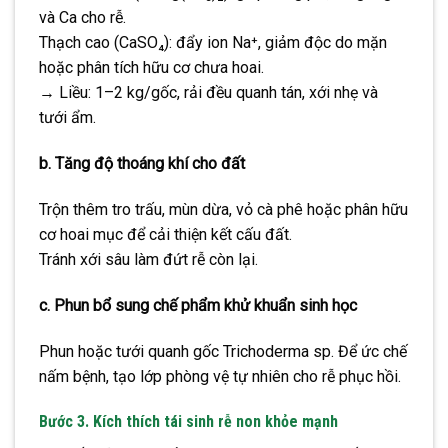
và Ca cho rễ.
Thạch cao (CaSO₄): đẩy ion Na⁺, giảm độc do mặn
hoặc phân tích hữu cơ chưa hoai.
→ Liều: 1–2 kg/gốc, rải đều quanh tán, xới nhẹ và
tưới ẩm.
b. Tăng độ thoáng khí cho đất
Trộn thêm tro trấu, mùn dừa, vỏ cà phê hoặc phân hữu
cơ hoai mục để cải thiện kết cấu đất.
Tránh xới sâu làm đứt rễ còn lại.
c. Phun bổ sung chế phẩm khử khuẩn sinh học
Phun hoặc tưới quanh gốc Trichoderma sp. Để ức chế
nấm bệnh, tạo lớp phòng vệ tự nhiên cho rễ phục hồi.
Bước 3. Kích thích tái sinh rễ non khỏe mạnh