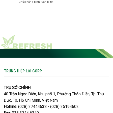
quan
ở
Chức năng bình luận bị tắt
–
rụng
trọng
YEAR
GIẢI
trái,
END
PHÁP
nứt
PARTY
MÙA
trái
2026
KHAN
hiệu
–
HIẾM
quả
PHI
XA
BỨT
PHÁ
|
THE
GREAT
RUN
TRUNG HIỆP LỢI CORP
TRỤ SỞ CHÍNH
40 Trần Ngọc Diện, Khu phố 1, Phường Thảo Điền, Tp. Thủ
Đức, Tp. Hồ Chí Minh, Việt Nam
Hotline:
(028) 37444638 - (028) 35194602
Fax:
028 3744 6340