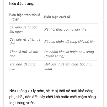
hiệu đặc trưng:
Biểu hiện trên tán lá
Biểu hiện dưới rễ
– thân
Lá vàng úa từ gốc
Rễ thối đen, có mùi hôi nhẹ
lên ngọn
Cây héo rũ, chậm ra
Rễ non nhũn, dễ rụng khi nhổ lên
đọt
Thân xì mủ, vỏ nứt
Rễ chính khô xơ hoặc có u sưng
dọc
(tuyến trùng)
Trái nhỏ, dễ rụng
Đất quanh rễ ẩm dính, bốc mùi
non
chua
Nếu không xử lý sớm, hệ rễ bị thối sẽ mất khả năng
phục hồi, dẫn đến cây chết khô hoặc chết chậm hàng
loạt trong vườn.