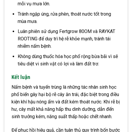
mỗi vụ mưa lớn.
Tránh ngập úng, rửa phèn, thoát nước tốt trong
mùa mưa.
Luân phiên sử dụng Fertgrow 80OM và RAYKAT
ROOTING để duy trì hệ rễ khỏe mạnh, tránh tái
nhiễm nấm bệnh.
Không dùng thuốc hóa học phổ rộng bừa bãi vì sẽ
tiêu diệt vi sinh vật có lợi và làm đất trơ.
Kết luận
Nấm bệnh và tuyến trùng là những tác nhân sinh học
phổ biến gây hại bộ rễ cây ăn trái, đặc biệt trong điều
kiện khí hậu nóng ẩm và đất kém thoát nước. Khi rễ bị
hư, cây mất khả năng hấp thu dinh dưỡng, dẫn đến
sinh trưởng kém, năng suất thấp hoặc chết nhanh.
Để phục hồi hiệu quả, cần tuân thủ
quy trình bốn bước