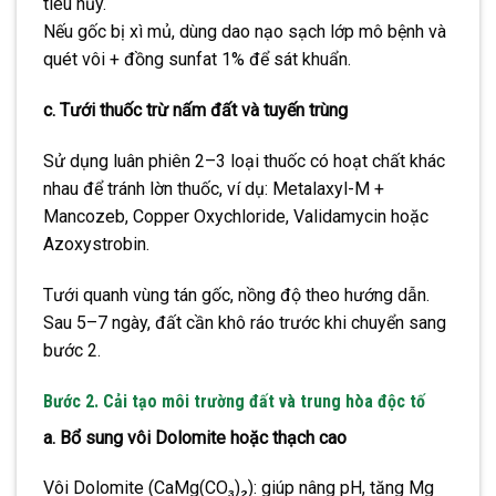
tiêu hủy.
Nếu gốc bị xì mủ, dùng dao nạo sạch lớp mô bệnh và
quét vôi + đồng sunfat 1% để sát khuẩn.
c. Tưới thuốc trừ nấm đất và tuyến trùng
Sử dụng luân phiên 2–3 loại thuốc có hoạt chất khác
nhau để tránh lờn thuốc, ví dụ: Metalaxyl-M +
Mancozeb, Copper Oxychloride, Validamycin hoặc
Azoxystrobin.
Tưới quanh vùng tán gốc, nồng độ theo hướng dẫn.
Sau 5–7 ngày, đất cần khô ráo trước khi chuyển sang
bước 2.
Bước 2. Cải tạo môi trường đất và trung hòa độc tố
a. Bổ sung vôi Dolomite hoặc thạch cao
Vôi Dolomite (CaMg(CO₃)₂): giúp nâng pH, tăng Mg