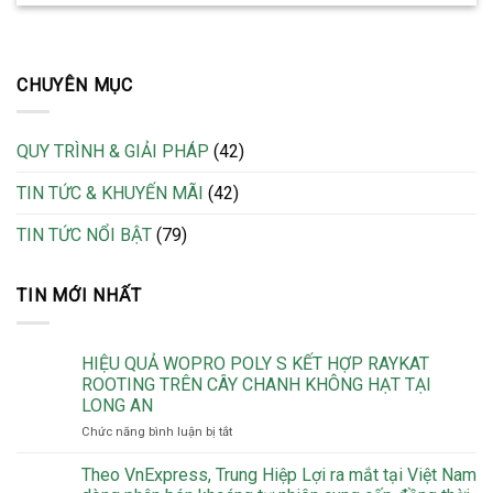
CHUYÊN MỤC
QUY TRÌNH & GIẢI PHÁP
(42)
TIN TỨC & KHUYẾN MÃI
(42)
TIN TỨC NỔI BẬT
(79)
TIN MỚI NHẤT
HIỆU QUẢ WOPRO POLY S KẾT HỢP RAYKAT
ROOTING TRÊN CÂY CHANH KHÔNG HẠT TẠI
LONG AN
ở
Chức năng bình luận bị tắt
HIỆU
QUẢ
Theo VnExpress, Trung Hiệp Lợi ra mắt tại Việt Nam
WOPRO