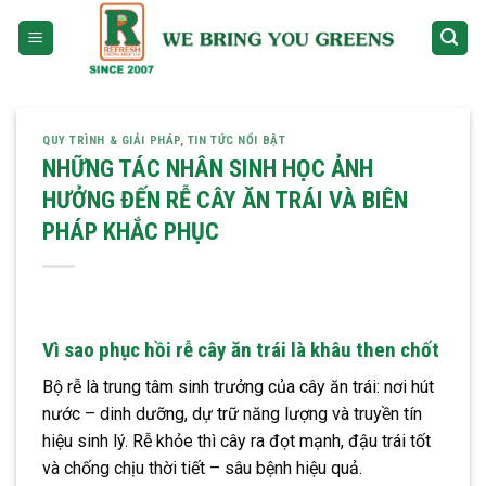
Skip
to
content
QUY TRÌNH & GIẢI PHÁP
,
TIN TỨC NỔI BẬT
NHỮNG TÁC NHÂN SINH HỌC ẢNH
HƯỞNG ĐẾN RỄ CÂY ĂN TRÁI VÀ BIÊN
PHÁP KHẮC PHỤC
Vì sao phục hồi rễ cây ăn trái là khâu then chốt
Bộ rễ là trung tâm sinh trưởng của cây ăn trái: nơi hút
nước – dinh dưỡng, dự trữ năng lượng và truyền tín
hiệu sinh lý. Rễ khỏe thì cây ra đọt mạnh, đậu trái tốt
và chống chịu thời tiết – sâu bệnh hiệu quả.