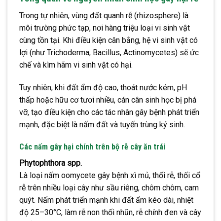
Trong tự nhiên, vùng đất quanh rễ (rhizosphere) là
môi trường phức tạp, nơi hàng triệu loại vi sinh vật
cùng tồn tại. Khi điều kiện cân bằng, hệ vi sinh vật có
lợi (như Trichoderma, Bacillus, Actinomycetes) sẽ ức
chế và kìm hãm vi sinh vật có hại.
Tuy nhiên, khi đất ẩm độ cao, thoát nước kém, pH
thấp hoặc hữu cơ tươi nhiều, cán cân sinh học bị phá
vỡ, tạo điều kiện cho các tác nhân gây bệnh phát triển
mạnh, đặc biệt là nấm đất và tuyến trùng ký sinh.
Các nấm gây hại chính trên bộ rễ cây ăn trái
Phytophthora spp.
Là loại nấm oomycete gây bệnh xì mủ, thối rễ, thối cổ
rễ trên nhiều loại cây như sầu riêng, chôm chôm, cam
quýt. Nấm phát triển mạnh khi đất ẩm kéo dài, nhiệt
độ 25–30°C, làm rễ non thối nhũn, rễ chính đen và cây