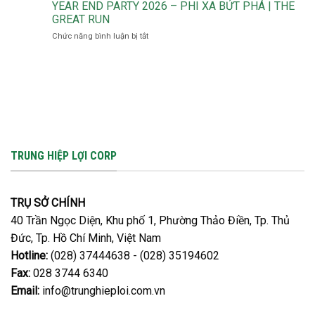
BÓN
YEAR END PARTY 2026 – PHI XA BỨT PHÁ | THE
đúng
LONG
dưỡng
DẠNG
để
GREAT RUN
AN
chất
TƯỚI
giảm
quan
ở
Chức năng bình luận bị tắt
–
rụng
trọng
YEAR
GIẢI
trái,
END
PHÁP
nứt
PARTY
MÙA
trái
2026
KHAN
hiệu
–
HIẾM
quả
PHI
XA
BỨT
PHÁ
TRUNG HIỆP LỢI CORP
|
THE
GREAT
RUN
TRỤ SỞ CHÍNH
40 Trần Ngọc Diện, Khu phố 1, Phường Thảo Điền, Tp. Thủ
Đức, Tp. Hồ Chí Minh, Việt Nam
Hotline:
(028) 37444638 - (028) 35194602
Fax:
028 3744 6340
Email:
info@trunghieploi.com.vn