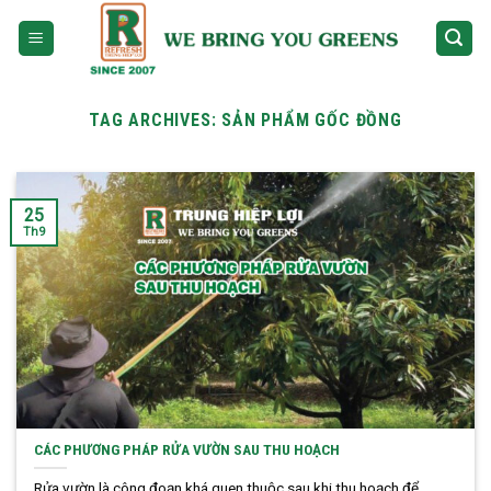
Skip
to
content
TAG ARCHIVES:
SẢN PHẨM GỐC ĐỒNG
25
Th9
CÁC PHƯƠNG PHÁP RỬA VƯỜN SAU THU HOẠCH
Rửa vườn là công đoạn khá quen thuộc sau khi thu hoạch để