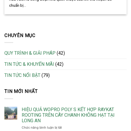
chuẩn bị...
CHUYÊN MỤC
QUY TRÌNH & GIẢI PHÁP
(42)
TIN TỨC & KHUYẾN MÃI
(42)
TIN TỨC NỔI BẬT
(79)
TIN MỚI NHẤT
HIỆU QUẢ WOPRO POLY S KẾT HỢP RAYKAT
ROOTING TRÊN CÂY CHANH KHÔNG HẠT TẠI
LONG AN
ở
Chức năng bình luận bị tắt