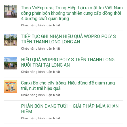
HIỆU
QUẢ
Theo VnExpress, Trung Hiệp Lợi ra mắt tại Việt Nam
WOPRO
dòng phân bón khoáng tự nhiên cung cấp đồng thời
POLY
4 dưỡng chất quan trọng
S
ở
Chức năng bình luận bị tắt
KẾT
Theo
HỢP
VnExpress,
RAYKAT
TIẾP TỤC GHI NHẬN HIỆU QUẢ WOPRO POLY S
Trung
ROOTING
TRÊN THANH LONG LONG AN
Hiệp
TRÊN
ở
Chức năng bình luận bị tắt
Lợi
CÂY
TIẾP
ra
CHANH
TỤC
HIỆU QUẢ WOPRO POLY S TRÊN THANH LONG
mắt
KHÔNG
GHI
tại
HẠT
NUÔI TRÁI TẠI LONG AN
NHẬN
Việt
TẠI
ở
Chức năng bình luận bị tắt
HIỆU
Nam
LONG
HIỆU
QUẢ
dòng
AN
QUẢ
Canxi Bo cho cây trồng: Hiểu đúng để giảm rụng
WOPRO
phân
WOPRO
POLY
trái, nứt trái hiệu quả
bón
POLY
S
khoáng
ở
Chức năng bình luận bị tắt
S
TRÊN
tự
Canxi
TRÊN
THANH
nhiên
Bo
PHÂN BÓN DẠNG TƯỚI – GIẢI PHÁP MÙA KHAN
THANH
LONG
cung
cho
LONG
HIẾM
LONG
cấp
cây
NUÔI
AN
đồng
ở
Chức năng bình luận bị tắt
trồng:
TRÁI
thời
PHÂN
Hiểu
TẠI
4