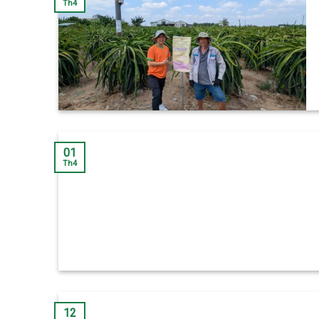
Th4
01
Th4
12