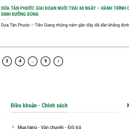
DỨA TÂN PHƯỚC GIAI ĐOẠN NUÔI TRÁI 60 NGÀY – HÀNH TRÌNH 
DINH DƯỠNG ĐÚNG
Dứa Tân Phước – Tiền Giang những năm gần đây đã dần khẳng định v
3
4
…
9
Điều khoản - Chính sách
Mua hàng - Vận chuyển - Đổi trả