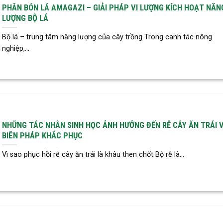
PHÂN BÓN LÁ AMAGAZI – GIẢI PHÁP VI LƯỢNG KÍCH HOẠT NĂN
LƯỢNG BỘ LÁ
Bộ lá – trung tâm năng lượng của cây trồng Trong canh tác nông
nghiệp,...
NHỮNG TÁC NHÂN SINH HỌC ẢNH HƯỞNG ĐẾN RỄ CÂY ĂN TRÁI 
BIÊN PHÁP KHẮC PHỤC
Vì sao phục hồi rễ cây ăn trái là khâu then chốt Bộ rễ là...