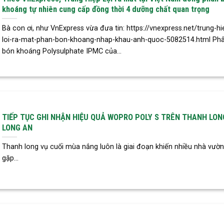
khoáng tự nhiên cung cấp đồng thời 4 dưỡng chất quan trọng
Bà con ơi, như VnExpress vừa đưa tin: https://vnexpress.net/trung-hi
loi-ra-mat-phan-bon-khoang-nhap-khau-anh-quoc-5082514.html Ph
bón khoáng Polysulphate IPMC của...
TIẾP TỤC GHI NHẬN HIỆU QUẢ WOPRO POLY S TRÊN THANH LON
LONG AN
Thanh long vụ cuối mùa nắng luôn là giai đoạn khiến nhiều nhà vườn
gặp...