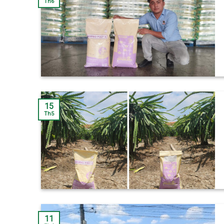
Th6
15
Th5
11