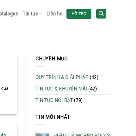
atalogue
Tin tức
Liên hệ
HỖ TRỢ
CHUYÊN MỤC
QUY TRÌNH & GIẢI PHÁP
(42)
TIN TỨC & KHUYẾN MÃI
(42)
 của
TIN TỨC NỔI BẬT
(79)
TIN MỚI NHẤT
bón
HIỆU QUẢ WOPRO POLY S