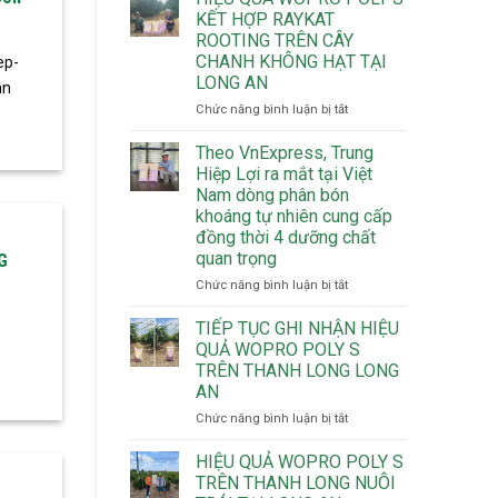
KẾT HỢP RAYKAT
ROOTING TRÊN CÂY
CHANH KHÔNG HẠT TẠI
ep-
LONG AN
ân
ở
Chức năng bình luận bị tắt
HIỆU
QUẢ
Theo VnExpress, Trung
WOPRO
Hiệp Lợi ra mắt tại Việt
POLY
Nam dòng phân bón
S
khoáng tự nhiên cung cấp
KẾT
đồng thời 4 dưỡng chất
HỢP
quan trọng
G
RAYKAT
ROOTING
ở
Chức năng bình luận bị tắt
TRÊN
Theo
CÂY
VnExpress,
TIẾP TỤC GHI NHẬN HIỆU
CHANH
Trung
QUẢ WOPRO POLY S
KHÔNG
Hiệp
TRÊN THANH LONG LONG
HẠT
Lợi
AN
TẠI
ra
LONG
mắt
ở
Chức năng bình luận bị tắt
AN
tại
TIẾP
Việt
TỤC
HIỆU QUẢ WOPRO POLY S
Nam
GHI
TRÊN THANH LONG NUÔI
dòng
NHẬN