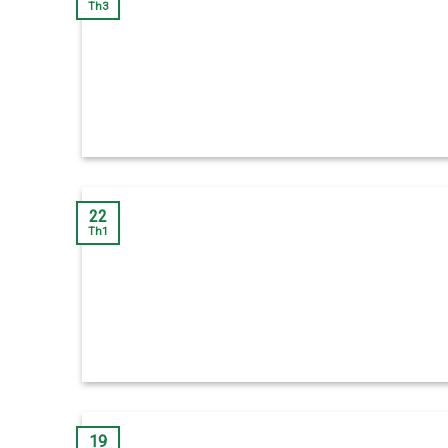
Th3
22
Th1
19