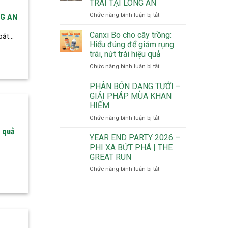
TRÁI TẠI LONG AN
phân
HIỆU
bón
ở
Chức năng bình luận bị tắt
QUẢ
NG AN
khoáng
HIỆU
WOPRO
tự
QUẢ
POLY
Canxi Bo cho cây trồng:
ắt...
nhiên
WOPRO
S
Hiểu đúng để giảm rụng
cung
POLY
TRÊN
trái, nứt trái hiệu quả
cấp
S
THANH
ở
Chức năng bình luận bị tắt
đồng
TRÊN
LONG
Canxi
thời
THANH
LONG
Bo
4
LONG
AN
PHÂN BÓN DẠNG TƯỚI –
cho
dưỡng
NUÔI
GIẢI PHÁP MÙA KHAN
cây
chất
TRÁI
HIẾM
trồng:
quan
TẠI
ở
Chức năng bình luận bị tắt
Hiểu
trọng
LONG
PHÂN
đúng
AN
u quả
BÓN
để
YEAR END PARTY 2026 –
DẠNG
giảm
PHI XA BỨT PHÁ | THE
TƯỚI
rụng
GREAT RUN
–
trái,
ở
Chức năng bình luận bị tắt
GIẢI
nứt
YEAR
PHÁP
trái
END
MÙA
hiệu
PARTY
KHAN
quả
2026
HIẾM
–
PHI