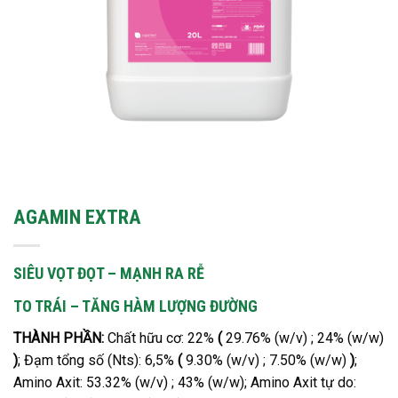
AGAMIN EXTRA
SIÊU VỌT ĐỌT – MẠNH RA RỄ
TO TRÁI – TĂNG HÀM LƯỢNG ĐƯỜNG
THÀNH PHẦN:
Chất hữu cơ: 22%
(
29.76% (w/v) ; 24% (w/w)
)
; Đạm tổng số (Nts): 6,5%
(
9.30% (w/v) ; 7.50% (w/w)
)
;
Amino Axit: 53.32% (w/v) ; 43% (w/w); Amino Axit tự do: