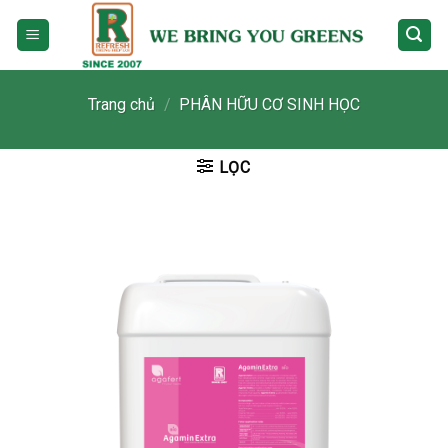
Skip
to
content
Trang chủ
/
PHÂN HỮU CƠ SINH HỌC
LỌC