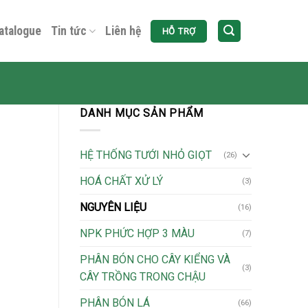
atalogue
Tin tức
Liên hệ
HỖ TRỢ
DANH MỤC SẢN PHẨM
HỆ THỐNG TƯỚI NHỎ GIỌT
(26)
HOÁ CHẤT XỬ LÝ
(3)
NGUYÊN LIỆU
(16)
NPK PHỨC HỢP 3 MÀU
(7)
PHÂN BÓN CHO CÂY KIỂNG VÀ
(3)
CÂY TRỒNG TRONG CHẬU
PHÂN BÓN LÁ
(66)