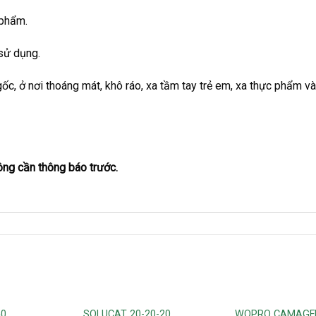
 phẩm.
sử dụng.
c, ở nơi thoáng mát, khô ráo, xa tầm tay trẻ em, xa thực phẩm và
ông cần thông báo trước.
50
SOLUCAT 20-20-20
WOPRO CAMAGF