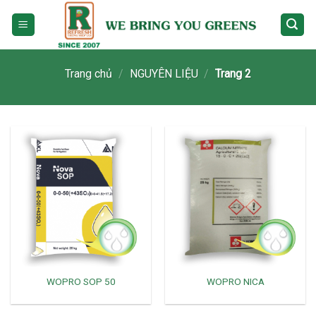
Skip
to
content
Trang chủ
/
NGUYÊN LIỆU
/
Trang 2
WOPRO SOP 50
WOPRO NICA