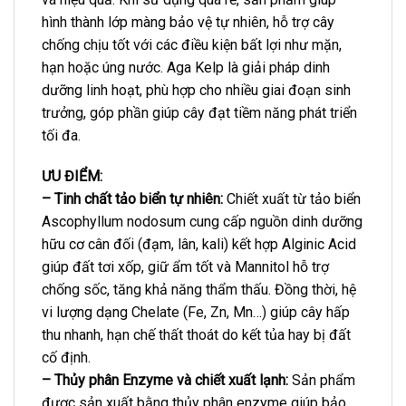
hình thành lớp màng bảo vệ tự nhiên, hỗ trợ cây
chống chịu tốt với các điều kiện bất lợi như mặn,
hạn hoặc úng nước. Aga Kelp là giải pháp dinh
dưỡng linh hoạt, phù hợp cho nhiều giai đoạn sinh
trưởng, góp phần giúp cây đạt tiềm năng phát triển
tối đa.
ƯU ĐIỂM:
– Tinh chất tảo biển tự nhiên:
Chiết xuất từ tảo biển
Ascophyllum nodosum cung cấp nguồn dinh dưỡng
hữu cơ cân đối (đạm, lân, kali) kết hợp Alginic Acid
giúp đất tơi xốp, giữ ẩm tốt và Mannitol hỗ trợ
chống sốc, tăng khả năng thẩm thấu. Đồng thời, hệ
vi lượng dạng Chelate (Fe, Zn, Mn…) giúp cây hấp
thu nhanh, hạn chế thất thoát do kết tủa hay bị đất
cố định.
– Thủy phân Enzyme và chiết xuất lạnh:
Sản phẩm
được sản xuất bằng thủy phân enzyme giúp bảo