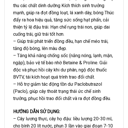
thu các chất dinh dưỡng Kích thích sinh trưởng
mạnh, giúp ra đọt đồng loạt, lá xanh dày, bóng Thúc
đẩy ra hoa hiệu quả, tăng sức sống hạt phấn, cải
thiện tỷ lệ đậu trái. Hạn chế rụng trái non, giúp dai
cuống trái, giữ trái tốt hơn.
– Giúp trái phát triển đồng đều, hạn chế méo trái,
tăng độ bóng, lên màu đẹp.
– Tăng khả năng chống sốc (nắng nóng, lạnh, mặn,
ngập), bảo vệ tế bào nhờ Betaine & Proline. Giải
độc và phục hồi cây khi dư phân, ngộ độc thuốc
BVTV, tái kích hoạt quá trình trao đổi chất.
– Hỗ trợ giảm tác động tồn dư Paclobutrazol
(Paclo), giúp cây thoát trạng thái ức chế sinh
trưởng, phục hồi trao đổi chất và ra đọt đồng đều.
HƯỚNG DẪN SỬ DỤNG:
– Cây lương thực, cây họ đậu: liều lượng 20-30 mL
cho bình 20 lít nước, phun 3 lần vào giai đoạn 7-10