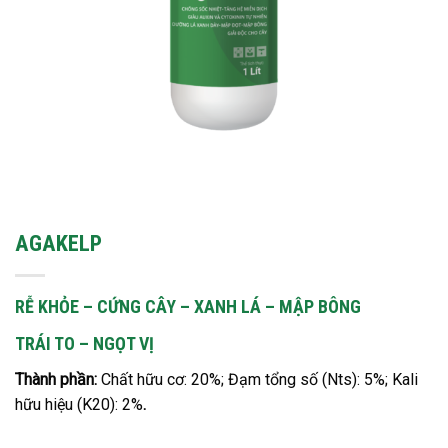
AGAKELP
RỄ KHỎE – CỨNG CÂY – XANH LÁ – MẬP BÔNG
TRÁI TO – NGỌT VỊ
Thành phần:
Chất hữu cơ: 20%; Đạm tổng số (Nts): 5%; Kali
hữu hiệu (K20): 2%
.