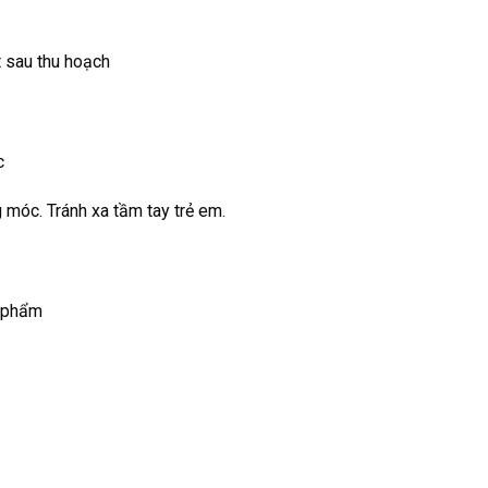
t sau thu hoạch
c
 móc. Tránh xa tầm tay trẻ em.
n phẩm