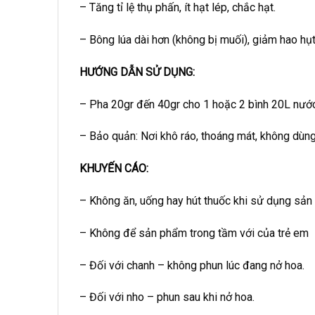
– Tăng tỉ lệ thụ phấn, ít hạt lép, chắc hạt.
– Bông lúa dài hơn (không bị muối), giảm hao hụ
HƯỚNG DẪN SỬ DỤNG:
– Pha 20gr đến 40gr cho 1 hoặc 2 bình 20L nướ
– Bảo quản: Nơi khô ráo, thoáng mát, không dùng
KHUYẾN CÁO:
– Không ăn, uống hay hút thuốc khi sử dụng sả
– Không để sản phẩm trong tầm với của trẻ em
– Đối với chanh – không phun lúc đang nở hoa.
– Đối với nho – phun sau khi nở hoa.