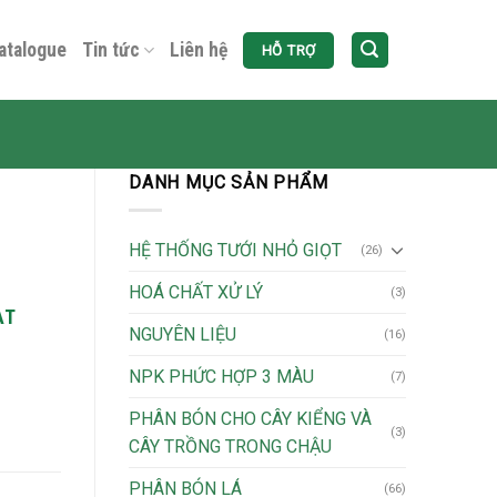
atalogue
Tin tức
Liên hệ
HỖ TRỢ
DANH MỤC SẢN PHẨM
HỆ THỐNG TƯỚI NHỎ GIỌT
(26)
HOÁ CHẤT XỬ LÝ
(3)
ẠT
NGUYÊN LIỆU
(16)
NPK PHỨC HỢP 3 MÀU
(7)
PHÂN BÓN CHO CÂY KIỂNG VÀ
(3)
CÂY TRỒNG TRONG CHẬU
PHÂN BÓN LÁ
(66)