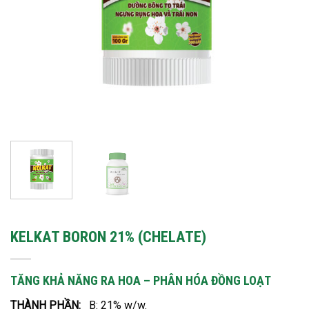
KELKAT BORON 21% (CHELATE)
TĂNG KHẢ NĂNG RA HOA – PHÂN HÓA ĐỒNG LOẠT
THÀNH PHẦN:
B: 21% w/w.