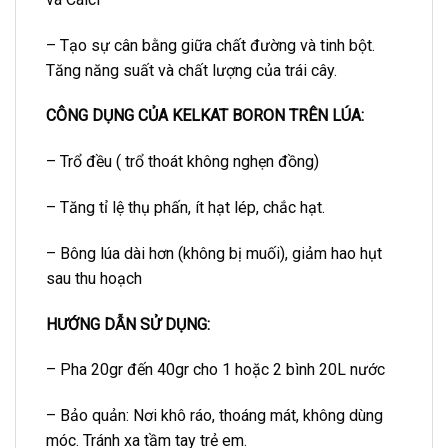
– Tạo sự cân bằng giữa chất đường và tinh bột.
Tăng năng suất và chất lượng của trái cây.
CÔNG DỤNG CỦA KELKAT BORON TRÊN LÚA:
– Trổ đều ( trổ thoát không nghẹn đồng)
– Tăng tỉ lệ thụ phấn, ít hạt lép, chắc hạt.
– Bông lúa dài hơn (không bị muối), giảm hao hụt
sau thu hoạch
HƯỚNG DẪN SỬ DỤNG:
– Pha 20gr đến 40gr cho 1 hoặc 2 bình 20L nước
– Bảo quản: Nơi khô ráo, thoáng mát, không dùng
móc. Tránh xa tầm tay trẻ em.